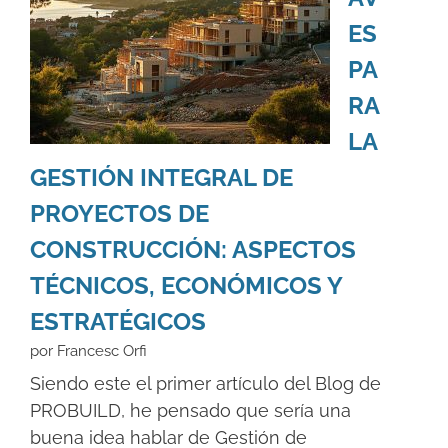
ES
PA
RA
LA
GESTIÓN INTEGRAL DE
PROYECTOS DE
CONSTRUCCIÓN: ASPECTOS
TÉCNICOS, ECONÓMICOS Y
ESTRATÉGICOS
por Francesc Orfi
Siendo este el primer artículo del Blog de
PROBUILD, he pensado que sería una
buena idea hablar de Gestión de