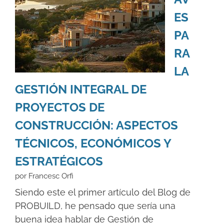
ES
PA
RA
LA
GESTIÓN INTEGRAL DE
PROYECTOS DE
CONSTRUCCIÓN: ASPECTOS
TÉCNICOS, ECONÓMICOS Y
ESTRATÉGICOS
por Francesc Orfi
Siendo este el primer artículo del Blog de
PROBUILD, he pensado que sería una
buena idea hablar de Gestión de