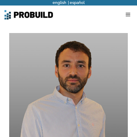
english
español
Saltar
al
contenido
Men